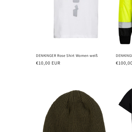
DENKINGER Rose Shirt Women weiß
DENKINGE
Normaler
€10,00 EUR
Normal
€100,0
Preis
Preis