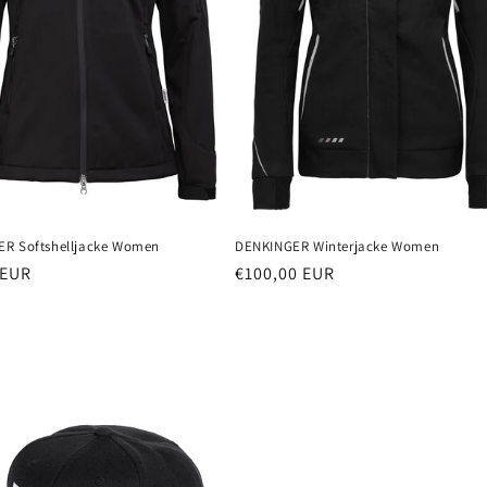
R Softshelljacke Women
DENKINGER Winterjacke Women
er
 EUR
Normaler
€100,00 EUR
Preis