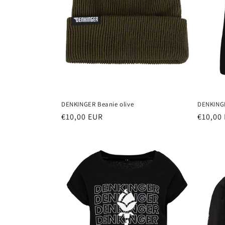
DENKINGER Beanie olive
DENKINGE
Normaler
€10,00 EUR
Normal
€10,00
Preis
Preis