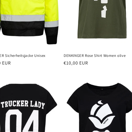
R Sicherheitsjacke Unisex
DENKINGER Rose Shirt Women olive
er
0 EUR
Normaler
€10,00 EUR
Preis