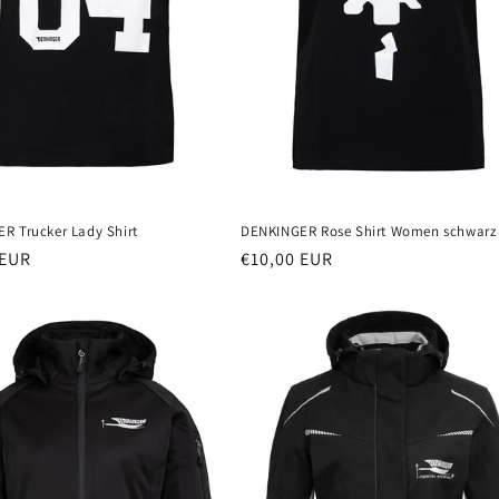
R Trucker Lady Shirt
DENKINGER Rose Shirt Women schwarz
er
 EUR
Normaler
€10,00 EUR
Preis