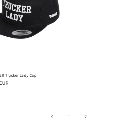
R Trucker Lady Cap
er
 EUR
2
1