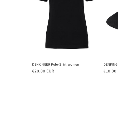
DENKINGER Polo-Shirt Women
DENKINGE
Normaler
€20,00 EUR
Normal
€10,00
Preis
Preis