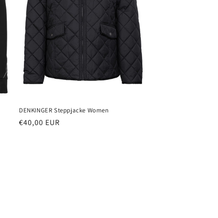
DENKINGER Steppjacke Women
Normaler
€40,00 EUR
Preis