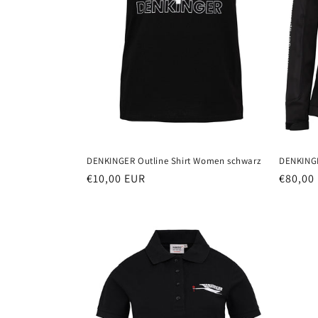
DENKINGER Outline Shirt Women schwarz
DENKINGE
Normaler
€10,00 EUR
Normal
€80,00
Preis
Preis