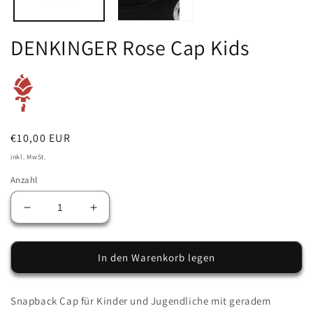
DENKINGER Rose Cap Kids
Normaler
€10,00 EUR
Preis
inkl. MwSt.
Anzahl
Verringere
Erhöhe
die
die
Menge
Menge
für
für
In den Warenkorb legen
DENKINGER
DENKINGER
Rose
Rose
Snapback Cap für Kinder und Jugendliche mit geradem
Cap
Cap